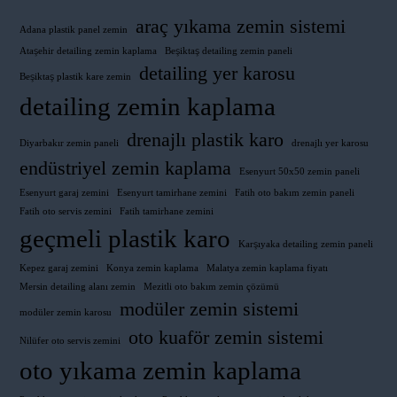
araç yıkama zemin sistemi
Adana plastik panel zemin
Ataşehir detailing zemin kaplama
Beşiktaş detailing zemin paneli
detailing yer karosu
Beşiktaş plastik kare zemin
detailing zemin kaplama
drenajlı plastik karo
Diyarbakır zemin paneli
drenajlı yer karosu
endüstriyel zemin kaplama
Esenyurt 50x50 zemin paneli
Esenyurt garaj zemini
Esenyurt tamirhane zemini
Fatih oto bakım zemin paneli
Fatih oto servis zemini
Fatih tamirhane zemini
geçmeli plastik karo
Karşıyaka detailing zemin paneli
Kepez garaj zemini
Konya zemin kaplama
Malatya zemin kaplama fiyatı
Mersin detailing alanı zemin
Mezitli oto bakım zemin çözümü
modüler zemin sistemi
modüler zemin karosu
oto kuaför zemin sistemi
Nilüfer oto servis zemini
oto yıkama zemin kaplama