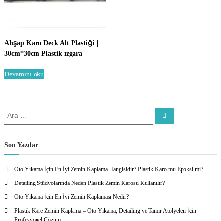
a
Ahşap Karo Deck Alt Plastiği |
30cm*30cm Plastik ızgara
Devamını oku
A
A
r
r
a
a
:
Son Yazılar
Oto Yıkama İçin En İyi Zemin Kaplama Hangisidir? Plastik Karo mu Epoksi mi?
Detailing Stüdyolarında Neden Plastik Zemin Karosu Kullanılır?
Oto Yıkama İçin En İyi Zemin Kaplaması Nedir?
Plastik Kare Zemin Kaplama – Oto Yıkama, Detailing ve Tamir Atölyeleri İçin
Profesyonel Çözüm