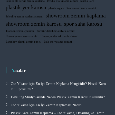
Pendik oto servis zemin kaplama
Pendik oto yıkama zemini
plastik karo
plastik yer karosu
plastik ızgara
Samsun oto tamir zemini
showroom zemin kaplama
Selçuklu zemin kaplama sistemi
showroom zemin karosu
spor saha karosu
Trabzon zemin çözümü
Yüreğir detailing atölyesi zemini
Ümraniye oto servis zemini
Ümraniye sök tak zemin sistemi
Şahinbey plastik zemin paneli
Şişli oto yıkama zemini
Yazılar
Oto Yıkama İçin En İyi Zemin Kaplama Hangisidir? Plastik Karo
mu Epoksi mi?
Detailing Stüdyolarında Neden Plastik Zemin Karosu Kullanılır?
Oto Yıkama İçin En İyi Zemin Kaplaması Nedir?
Plastik Kare Zemin Kaplama – Oto Yıkama, Detailing ve Tamir