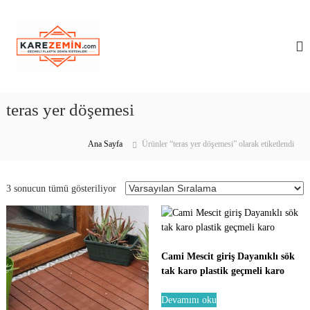
İ
K
Y
ç
e
e
a
n
r
r
i
i
e
N
ğ
e
Z
e
s
e
teras yer döşemesi
i
g
m
l
e
K
i
ç
Ana Sayfa
Ürünler “teras yer döşemesi” olarak etiketlendi
a
n
r
.
o
Z
c
3 sonucun tümü gösteriliyor
e
o
m
m
i
n
K
Cami Mescit giriş Dayanıklı sök
a
p
tak karo plastik geçmeli karo
l
a
Devamını oku
m