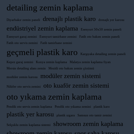
detailing zemin kaplama
drenajlı plastik karo
Diyarbakır zemin paneli
drenajlı yer karosu
endüstriyel zemin kaplama
Esenyurt 50x50 zemin paneli
Esenyurt garaj zemini
Esenyurt tamirhane zemini
Fatih oto bakım zemin paneli
Fatih oto servis zemini
Fatih tamirhane zemini
geçmeli plastik karo
Karşıyaka detailing zemin paneli
Kepez garaj zemini
Konya zemin kaplama
Malatya zemin kaplama fiyatı
Mersin detailing alanı zemin
Mezitli oto bakım zemin çözümü
modüler zemin sistemi
modüler zemin karosu
oto kuaför zemin sistemi
Nilüfer oto servis zemini
oto yıkama zemin kaplama
Pendik oto servis zemin kaplama
Pendik oto yıkama zemini
plastik karo
plastik yer karosu
plastik ızgara
Samsun oto tamir zemini
showroom zemin kaplama
Selçuklu zemin kaplama sistemi
showroom zemin karosu
spor saha karosu