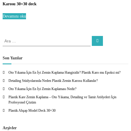
Karosu 30×30 deck
Devamını oku
A
A
r
r
a
a
:
Son Yazılar
Oto Yıkama İçin En İyi Zemin Kaplama Hangisidir? Plastik Karo mu Epoksi mi?
Detailing Stüdyolarında Neden Plastik Zemin Karosu Kullanılır?
Oto Yıkama İçin En İyi Zemin Kaplaması Nedir?
Plastik Kare Zemin Kaplama – Oto Yıkama, Detailing ve Tamir Atölyeleri İçin
Profesyonel Çözüm
Plastik Ahşap Model Deck 30×30
Arşivler