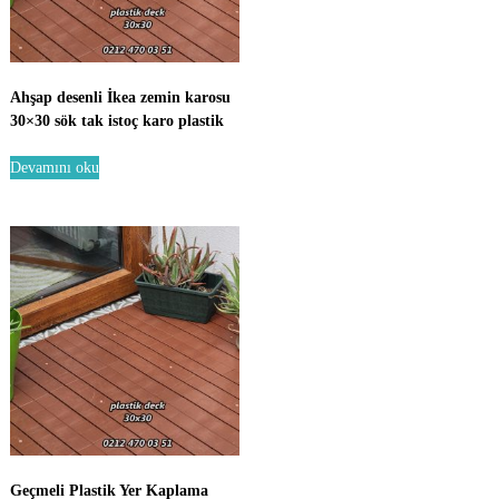
a
Ahşap desenli İkea zemin karosu
30×30 sök tak istoç karo plastik
Devamını oku
Geçmeli Plastik Yer Kaplama