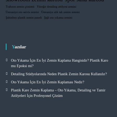
Trabzon zemin çözümü
Yüreğir detailing atölyesi zemini
Ümraniye oto servis zemini
Ümraniye sök tak zemin sistemi
Şahinbey plastik zemin paneli
Şişli oto yıkama zemini
Yazılar
Oto Yıkama İçin En İyi Zemin Kaplama Hangisidir? Plastik Karo
mu Epoksi mi?
Detailing Stüdyolarında Neden Plastik Zemin Karosu Kullanılır?
Oto Yıkama İçin En İyi Zemin Kaplaması Nedir?
Plastik Kare Zemin Kaplama – Oto Yıkama, Detailing ve Tamir
Atölyeleri İçin Profesyonel Çözüm