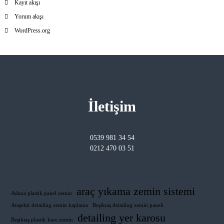
Kayıt akışı
Yorum akışı
WordPress.org
İletişim
0539 981 34 54
0212 470 03 51
araç yıkama zemin sistemi
Adana plastik panel zemin
Ataşehir detailing zemin kaplama
Beşiktaş detailing zemin paneli
detailing yer karosu
Beşiktaş plastik kare zemin